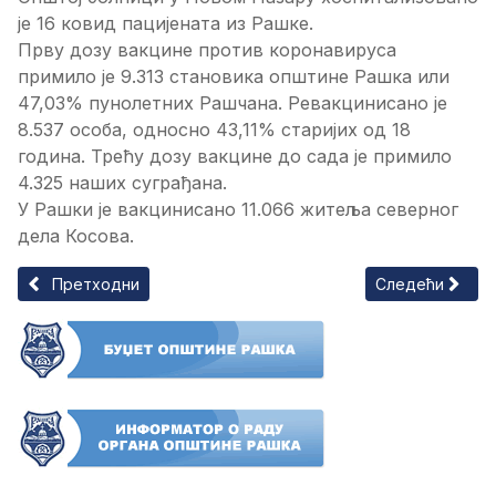
је 16 ковид пацијената из Рашке.
Прву дозу вакцине против коронавируса
примило је 9.313 становика општине Рашка или
47,03% пунолетних Рашчана. Ревакцинисано је
8.537 особа, односно 43,11% старијих од 18
година. Трећу дозу вакцине до сада је примило
4.325 наших суграђана.
У Рашки је вакцинисано 11.066 житеља северног
дела Косова.
Претходни чланак: САОПШТЕЊЕ ОПШТИНСКОГ ШТАБА ЗА ВА
Следећи члана
Претходни
Следећи