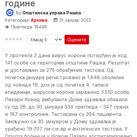
године
By
Општинска управа Рашка
Категорија:
Архива
31 Јануар 2022
Прегледа: 18446
Оцените
У протекла 3 дана вирус корона потврђен је код
141 особе са територије општине Рашка. Резултат
је достављен за 275 обрађених тестова. Од
почетка јануара регистровано је 1.848 оболелих
од ковида 19, док је од почетка 4. таласа
епидемије, вирусом корона заражено 3.510 особа.
Лекари Ковид амбуланте Дома здравља обавили
су од 28. до 30. јануара 534 прегледа – 347 првих
и 187 контролних. Тестирана су 264 пацијента.
Закључно са 30. јануаром у Дому здравља је
урађено 19.707 пи-си-ар и антигенсих тестова. У
Општој болници у Новом Пазару хоспитализовано