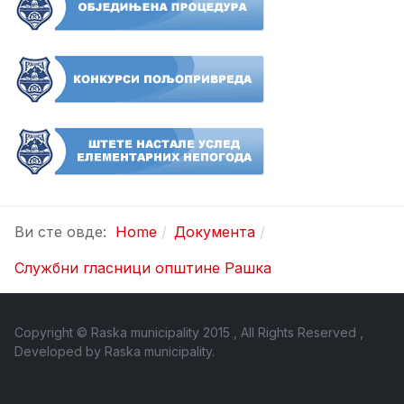
Ви сте овде:
Home
Документа
Службни гласници општине Рашка
Copyright © Raska municipality 2015 , All Rights Reserved ,
Developed by
Raska municipality
.