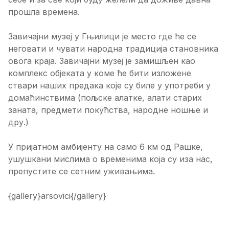
прошла времена.
Завичајни музеј у Гњилици је место где ће се
неговати и чувати народна традиција становника
овога краја. Завичајни музеј је замишљен као
комплекс објеката у коме ће бити изложене
ствари наших предака које су биле у употреби у
домаћинствима (пољске алатке, алати старих
заната, предмети покућства, народне ношње и
дру.)
У пријатном амбијенту на само 6 км од Рашке,
ушушкани мислима о временима која су иза нас,
препустите се сетним уживањима.
{gallery}arsovici{/gallery}