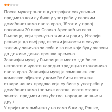
ОЦЕНА КОРИСНИКА:
2
/
5
После мукотрпног и дуготрајног сакупљања
предмета који су били у употреби у сеоским
домаћинствима овога краја, 19-ог и у првој
половини 20 века Славко Арсовић из села
Гњилица, који тренутно живи и ради у Италији,
решио је да свој рад изложи јавности и сачува
топлину завичаја за себе и за све који буду желели
да доживе давна прошла времена.
Завичајни музеј у Гњилици је место где ће се
неговати и чувати народна традиција становника
овога краја. Завичајни музеј је замишљен као
комплекс објеката у коме ће бити изложене
ствари наших предака које су биле у употреби у
домаћинствима (пољске алатке, алати старих
заната, предмети покућства, народне ношње и
дру.)
У пријатном амбијенту на само 6 км од Рашке,