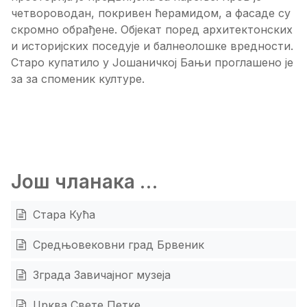
четвороводан, покривен ћерамидом, а фасаде су
скромно обрађене. Објекат поред архитектонских
и историјских поседује и балнеолошке вредности.
Старо купатило у Јошаничкој Бањи проглашено је
за за споменик културе.
Још чланака …
Стара Кућа
Средњовековни град Брвеник
Зграда Завичајног музеја
Црква Свете Петке