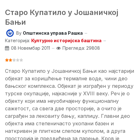
Старо Купатило у Јошаничкој
Бањи
By
Општинска управа Рашка
Категорија:
Културно историјска баштина
08 Новембар 2011
Прегледа: 29808
ОЦЕНА КОРИСНИКА:
2
/
5
Старо Купатило у Јошаничкој Бањи као најстарији
објекат за коришћење термалне воде, чини део
бањског комплекса. Објекат је изграђен у периоду
турске окупације, најкасније у XVIII веку. Реч је о
објекту који има неуобичајену функционалну
сажетост, са свега две просторије, а очито је
саграђен за лековиту бању, каплиџу. Главни део
објекта има степеничасто укопани базен и
наткривен је плитком слепом куполом, а друга
просторија је предвиђена за парење. Кров је