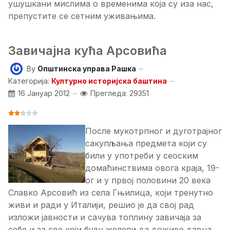
ушушкани мислима о временима која су иза нас,
препустите се сетним уживањима.
Завичајна кућа Арсовића
By
Општинска управа Рашка
Категорија:
Културно историјска баштина
16 Јануар 2012
Прегледа: 29351
ОЦЕНА КОРИСНИКА:
2
/
5
После мукотрпног и дуготрајног
сакупљања предмета који су
били у употреби у сеоским
домаћинствима овога краја, 19-
ог и у првој половини 20 века
Славко Арсовић из села Гњилица, који тренутно
живи и ради у Италији, решио је да свој рад
изложи јавности и сачува топлину завичаја за
себе и за све који буду желели да доживе давна