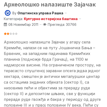
Археолошко налазиште Зајачак
By
Општинска управа Рашка
Категорија:
Културно историјска баштина
08 Новембар 2011
Прегледа: 30766
ОЦЕНА КОРИСНИКА:
2
/
5
Археолошко налазиште Зајачак у атару села
Кремиће, налази се на путу Јошаничка Бања –
Брвеник, на западним падинама Кремићких
планина (подножје брда Грачац), на 1100 м
надморске висине. На ограниченом простору, на
терасасто спуштеној заравни опсега једва једног
хектара, смештен је антички металуршки центар
са остацима зиданих објеката (сектор I), са
низовима пећи и објектима за прераду руде
(сектор II) и депозитом шљаке, све у функцији
прераде руде гвожђа и бакра у периоду од друге
половине III и у првој половини IV века. Пећи су