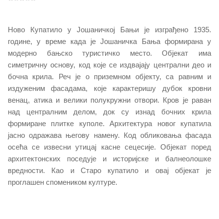
Ново Купатило у Јошаничкој Бањи је изграђено 1935.
године, у време када је Јошаничка Бања формирана у
модерно бањско туристичко место. Објекат има
симетричну основу, код које се издвајају централни део и
бочна крила. Реч је о приземном објекту, са равним и
издуженим фасадама, које карактеришу дубок кровни
венац, атика и велики полукружни отвори. Кров је раван
над централним делом, док су изнад бочних крила
формиране плитке куполе. Архитектура новог купатила
јасно одражава његову намену. Код обликовања фасада
осећа се извесни утицај касне сецесије. Објекат поред
архитектонских поседује и историјске и балнеолошке
вредности. Као и Старо купатило и овај објекат је
проглашен спомеником културе.