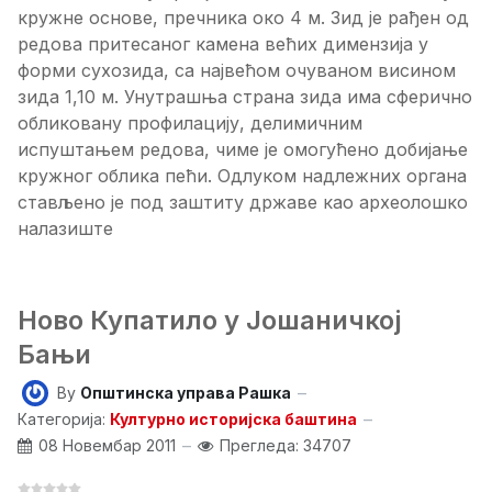
кружне основе, пречника око 4 м. Зид је рађен од
редова притесаног камена већих димензија у
форми сухозида, са највећом очуваном висином
зида 1,10 м. Унутрашња страна зида има сферично
обликовану профилацију, делимичним
испуштањем редова, чиме је омогућено добијање
кружног облика пећи. Одлуком надлежних органа
стављено је под заштиту државе као археолошко
налазиште
Ново Купатило у Јошаничкој
Бањи
By
Општинска управа Рашка
Категорија:
Културно историјска баштина
08 Новембар 2011
Прегледа: 34707